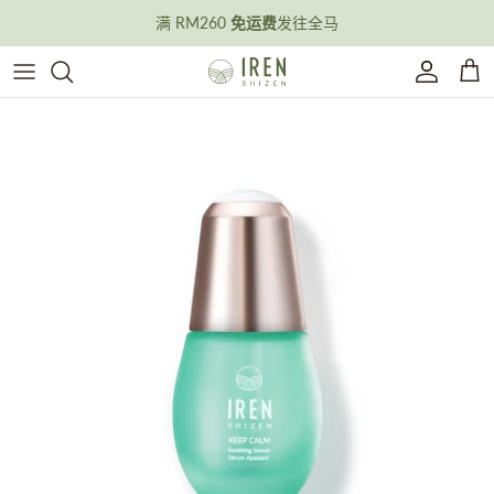
跳转到内容
满 RM260
免运费
发往全马
账户
购
跳转到产品信息