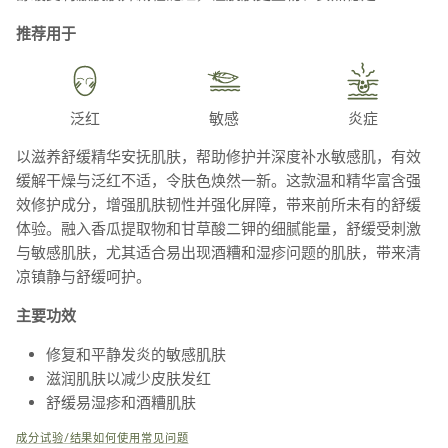
推荐用于
泛红
敏感
炎症
以滋养舒缓精华安抚肌肤，帮助修护并深度补水敏感肌，有效
缓解干燥与泛红不适，令肤色焕然一新。这款温和精华富含强
效修护成分，增强肌肤韧性并强化屏障，带来前所未有的舒缓
体验。融入香瓜提取物和甘草酸二钾的细腻能量，舒缓受刺激
与敏感肌肤，尤其适合易出现酒糟和湿疹问题的肌肤，带来清
凉镇静与舒缓呵护。
主要功效
修复和平静发炎的敏感肌肤
滋润肌肤以减少皮肤发红
舒缓易湿疹和酒糟肌肤
成分
试验/结果
如何使用
常见问题