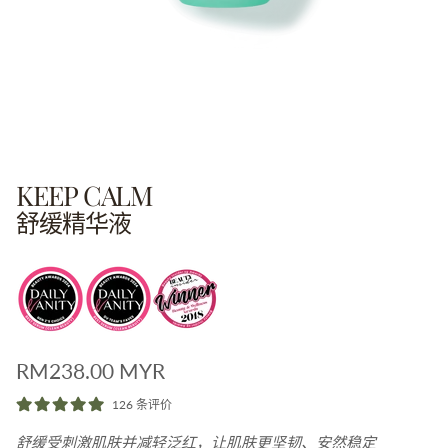
KEEP CALM
舒缓精华液
原价
RM238.00 MYR
126 条评价
舒缓受刺激肌肤并减轻泛红，让肌肤更坚韧、安然稳定