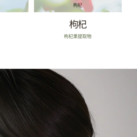
枸杞
枸杞
枸杞果提取物