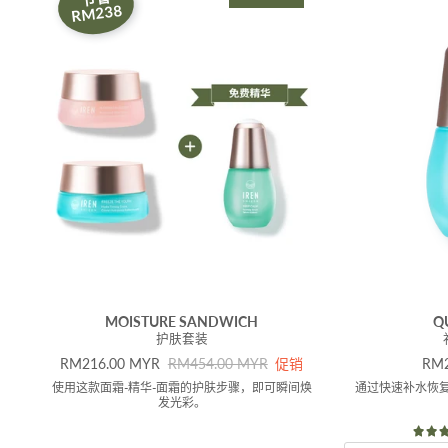
RM238
MOISTURE SANDWICH
Q
护肤套装
促销价
原价
原
RM216.00 MYR
RM454.00 MYR
促销
RM2
使用这款面霜-精华-面霜的护肤步骤，即可瞬间焕
通过快速补水恢
发光彩。