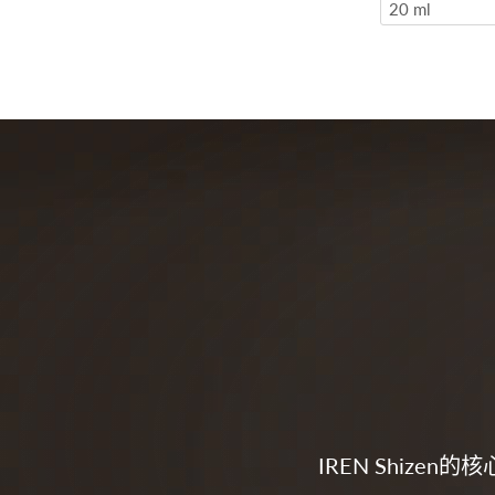
20 ml
IREN Shiz