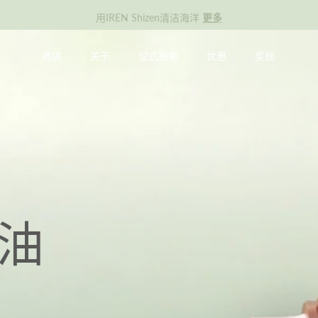
用IREN Shizen清洁海洋
更多
商店
关于
仪式指南
优惠
奖励
油