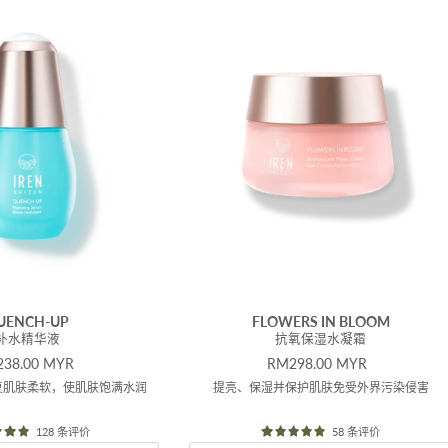
UENCH-UP
FLOWERS IN BLOOM
补水精华液
抗氧保湿水凝霜
价
原价
38.00 MYR
RM298.00 MYR
复肌肤柔软，使肌肤饱满水润
提亮、保湿并保护肌肤免受外界污染侵害
128 条评价
58 条评价