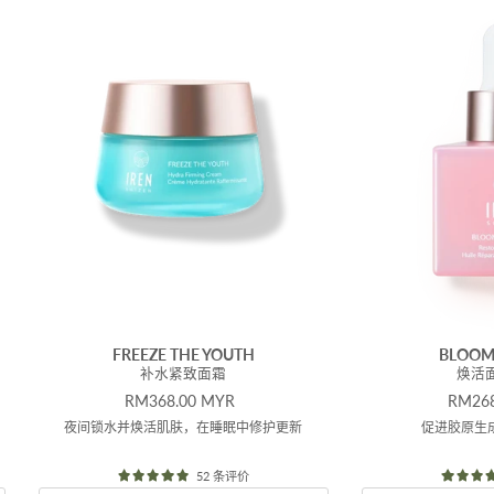
FREEZE THE YOUTH
BLOOM
补水紧致面霜
焕活
原价
原价
RM368.00 MYR
RM268
夜间锁水并焕活肌肤，在睡眠中修护更新
促进胶原生
52 条评价